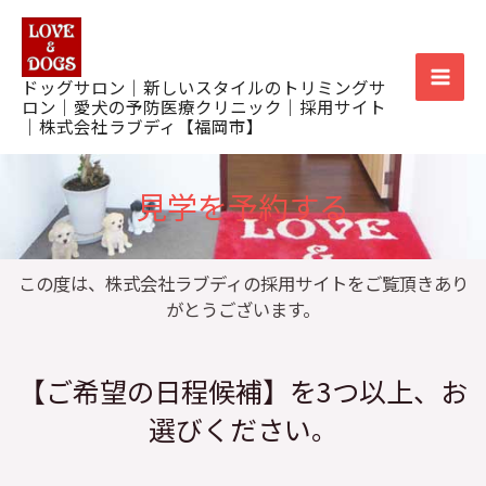
内
Mai
容
を
Men
ドッグサロン｜新しいスタイルのトリミングサ
ス
ロン｜愛犬の予防医療クリニック｜採用サイト
キ
｜株式会社ラブディ【福岡市】
ッ
プ
見学を予約する
この度は、株式会社ラブディの採用サイトをご覧頂きあり
がとうございます。
【ご希望の日程候補】を3つ以上、お
選びください。