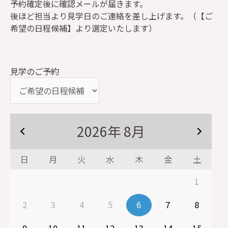
予約確定後に確認メールが届きます。
後ほど担当より見学日のご連絡を差し上げます。（【ご
希望の日程候補】より選定いたします）
見学のご予約
2026
年
8月
日
月
火
水
木
金
土
1
2
3
4
5
6
7
8
9
10
11
12
13
14
15