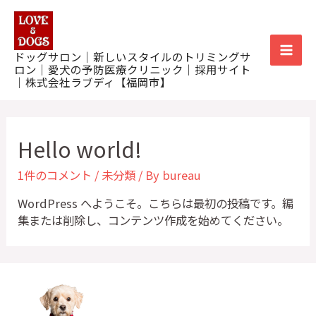
内
Mai
容
を
Men
ドッグサロン｜新しいスタイルのトリミングサ
ス
ロン｜愛犬の予防医療クリニック｜採用サイト
キ
｜株式会社ラブディ【福岡市】
ッ
プ
Hello world!
1件のコメント
/
未分類
/ By
bureau
WordPress へようこそ。こちらは最初の投稿です。編
集または削除し、コンテンツ作成を始めてください。